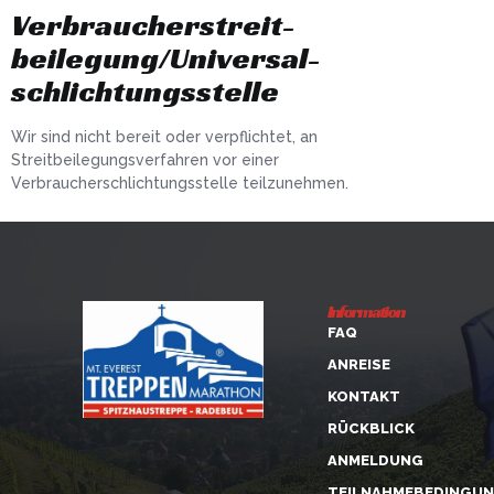
Verbraucher­streit­
beilegung/Universal­
schlichtungs­stelle
Wir sind nicht bereit oder verpflichtet, an
Streitbeilegungsverfahren vor einer
Verbraucherschlichtungsstelle teilzunehmen.
Information
FAQ
ANREISE
KONTAKT
RÜCKBLICK
ANMELDUNG
TEILNAHMEBEDINGU