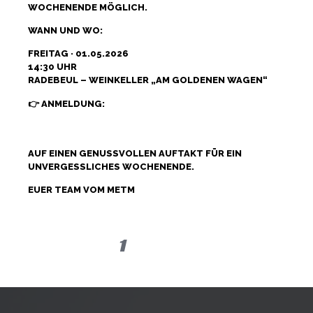
WOCHENENDE MÖGLICH.
WANN UND WO:
FREITAG · 01.05.2026
14:30 UHR
RADEBEUL – WEINKELLER „AM GOLDENEN WAGEN“
👉 ANMELDUNG:
GOLDENER-
WAGEN.RESERVIX.DE/P/RESERVIX/EVENT/2476082
AUF EINEN GENUSSVOLLEN AUFTAKT FÜR EIN
UNVERGESSLICHES WOCHENENDE.
EUER TEAM VOM METM
1
2
3
4