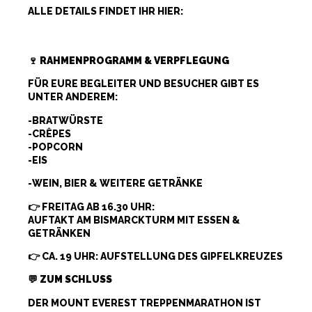
ALLE DETAILS FINDET IHR HIER:
HTTPS://TREPPENMARATHON.DE/AUSSCHREIBUN
G/
🍷
RAHMENPROGRAMM & VERPFLEGUNG
FÜR EURE BEGLEITER UND BESUCHER GIBT ES
UNTER ANDEREM:
-BRATWÜRSTE
-CRÊPES
-POPCORN
-EIS
-WEIN, BIER & WEITERE GETRÄNKE
👉 FREITAG AB 16.30 UHR:
AUFTAKT AM BISMARCKTURM MIT ESSEN &
GETRÄNKEN
👉 CA. 19 UHR: AUFSTELLUNG DES GIPFELKREUZES
💬
ZUM SCHLUSS
DER MOUNT EVEREST TREPPENMARATHON IST