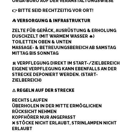
ORGA-BÜRO AUF DER VERANSTALTUNGSWIESE
👉 BITTE SEID RECHTZEITIG VOR ORT!
⛺
VERSORGUNG & INFRASTRUKTUR
ZELTE FÜR GEPÄCK, AUSRÜSTUNG & ERHOLUNG
DUSCHZELT (MIT WARMEM WASSER 🔥)
TOILETTEN OBEN & UNTEN
MASSAGE- & BETREUUNGSBEREICH AB SAMSTAG
MITTAG BIS SONNTAG
🍌 VERPFLEGUNG DIREKT IM START-/ZIELBEREICH
EIGENE VERPFLEGUNG KANN EBENFALLS AN DER
STRECKE DEPONIERT WERDEN. (START-
ZIELBEREICH)
⚠️
REGELN AUF DER STRECKE
RECHTS LAUFEN
ÜBERHOLEN IN DER MITTE ERMÖGLICHEN
RÜCKSICHT NEHMEN
KOPFHÖRER NUR ANGEPASST
❌ STÖCKE NICHT ERLAUBT, STRINLAMPEN NICHT
ERLAUBT