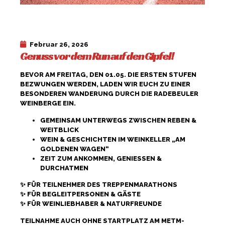
Februar 26, 2026
Genuss vor dem Run auf den Gipfel!
BEVOR AM FREITAG, DEN 01.05. DIE ERSTEN STUFEN
BEZWUNGEN WERDEN, LADEN WIR EUCH ZU EINER
BESONDEREN WANDERUNG DURCH DIE RADEBEULER
WEINBERGE EIN.
GEMEINSAM UNTERWEGS ZWISCHEN REBEN &
WEITBLICK
WEIN & GESCHICHTEN IM WEINKELLER „AM
GOLDENEN WAGEN“
ZEIT ZUM ANKOMMEN, GENIESSEN & D
URCHATMEN
✨ FÜR TEILNEHMER DES TREPPENMARATHONS
✨ FÜR BEGLEITPERSONEN & GÄSTE
✨ FÜR WEINLIEBHABER & NATURFREUNDE
TEILNAHME AUCH OHNE STARTPLATZ AM METM-