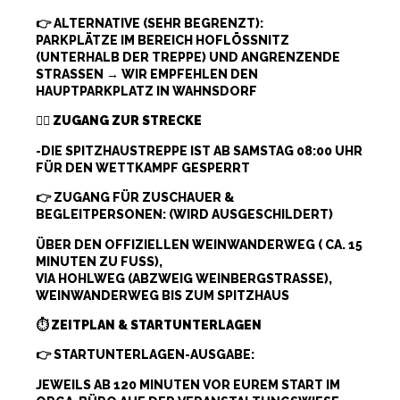
👉 ALTERNATIVE (SEHR BEGRENZT):
PARKPLÄTZE IM BEREICH HOFLÖSSNITZ (
UNTERHALB DER TREPPE) UND ANGRENZENDE S
TRASSEN → WIR EMPFEHLEN DEN HA
UPTPARKPLATZ IN WAHNSDORF
🚶‍♀️
ZUGANG ZUR STRECKE
-DIE SPITZHAUSTREPPE IST AB SAMSTAG 08:00 UHR
FÜR DEN WETTKAMPF GESPERRT
👉 ZUGANG FÜR ZUSCHAUER &
BEGLEITPERSONEN: (WIRD AUSGESCHILDERT)
ÜBER DEN OFFIZIELLEN WEINWANDERWEG ( CA. 15
MINUTEN ZU FUSS),
VIA HOHLWEG (ABZWEIG WEINBERGSTRASSE),
WEINWANDERWEG BIS ZUM SPITZHAUS
⏱️
ZEITPLAN & STARTUNTERLAGEN
👉 STARTUNTERLAGEN-AUSGABE:
JEWEILS AB 120 MINUTEN VOR EUREM START IM