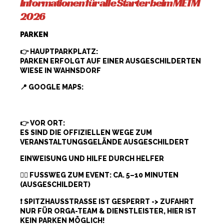
Informationen für alle Starter beim METM
2026
PARKEN
👉 HAUPTPARKPLATZ:
PARKEN ERFOLGT AUF EINER AUSGESCHILDERTEN
WIESE IN WAHNSDORF
📍 GOOGLE MAPS:
HTTPS://MAPS.APP.GOO.GL/C54KQV8EQQEJC2MM
6
👉 VOR ORT:
ES SIND DIE OFFIZIELLEN WEGE ZUM
VERANSTALTUNGSGELÄNDE AUSGESCHILDERT
EINWEISUNG UND HILFE DURCH HELFER
🚶‍♂️ FUSSWEG ZUM EVENT: CA. 5–10 MINUTEN (
AUSGESCHILDERT)
❗ SPITZHAUSSTRASSE IST GESPERRT -> ZUFAHRT N
UR FÜR ORGA-TEAM & DIENSTLEISTER, HIER IST K
EIN PARKEN MÖGLICH!