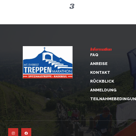
1
2
3
4
Information
FAQ
ANREISE
KONTAKT
RÜCKBLICK
ANMELDUNG
TEILNAHMEBEDINGU