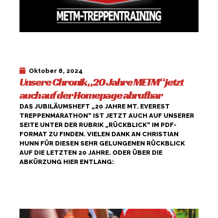
Oktober 8, 2024
Unsere Chronik „20 Jahre METM“ jetzt
auch auf der Homepage abrufbar
DAS JUBILÄUMSHEFT „20 JAHRE MT. EVEREST
TREPPENMARATHON“ IST JETZT AUCH AUF UNSERER
SEITE UNTER DER RUBRIK „RÜCKBLICK“ IM PDF-
FORMAT ZU FINDEN. VIELEN DANK AN CHRISTIAN
HUNN FÜR DIESEN SEHR GELUNGENEN RÜCKBLICK
AUF DIE LETZTEN 20 JAHRE. ODER ÜBER DIE
ABKÜRZUNG HIER ENTLANG:
HTTPS://TREPPENMARATHON.DE/WP-
CONTENT/UPLOADS/2024/10/HEFT2024_1.PDF