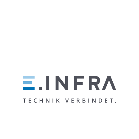
EVEREST-TREPPENMARATHON-10-UND-11-MAI-2025?
FBCLID=IWY2XJAWKMU8DLEHRUA2FLBQIXMQBICMLK
ETBKCKZXVGNCBFPJCJDSAZDQAR7VLNTBCBMPU4T
EY8O0JFYHJBHU30ZLETPVVRVGNSWIUPVIC4-
CLYRNSNFZ9Q_AEM_EOGBFBKM6ER59OJ60YXB_W